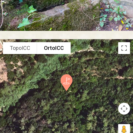
TopoICC
OrtoICC