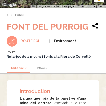
Image may be subject to copyright
Terms
20 m
RETURN
FONT DEL PURROIG
Environment
ROUTE POI
Route:
Ruta-joc dels molins i fonts a la Riera de Cervelló
INDEX CARD
IMAGES
Introduction
L'aigua que raja de la paret ve d’una
mina del darrere,
excavada a la roca