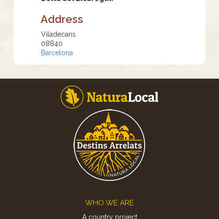
Address
Viladecans
08840
Barcelona
Footer
WHO WE ARE
A country project