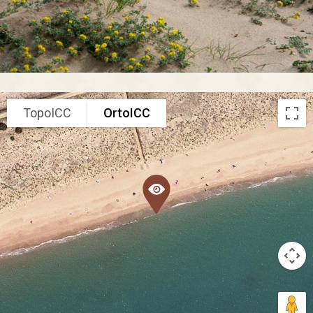
TopoICC
OrtoICC