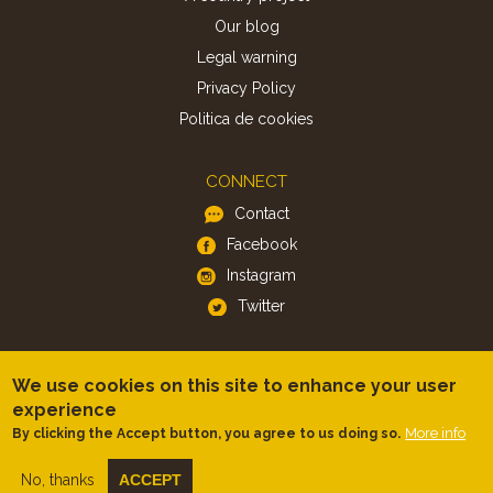
Our blog
Legal warning
Privacy Policy
Politica de cookies
CONNECT
Contact
Facebook
Instagram
Twitter
APP
We use cookies on this site to enhance your user
iOS
experience
Android
More info
By clicking the Accept button, you agree to us doing so.
No, thanks
ACCEPT