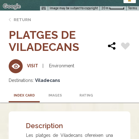
Image may be subject to copyright
Terms
20 m
RETURN
PLATGES DE
VILADECANS
Environment
VISIT
Destinations:
Viladecans
INDEX CARD
IMAGES
RATING
Description
Les platges de Viladecans ofereixen una