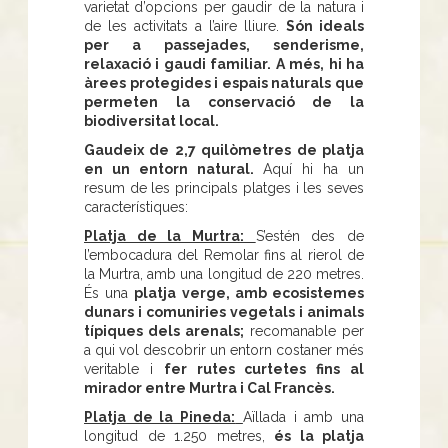
varietat d’opcions per gaudir de la natura i
de les activitats a l’aire lliure.
Són ideals
per a passejades, senderisme,
relaxació i gaudi familiar. A més, hi ha
àrees protegides i espais naturals que
permeten la conservació de la
biodiversitat local.
Gaudeix de 2,7 quilòmetres de platja
en un entorn natural.
Aquí hi ha un
resum de les principals platges i les seves
característiques:
Platja de la Murtra:
S’estén des de
l’embocadura del Remolar fins al rierol de
la Murtra, amb una longitud de 220 metres.
És una
platja verge, amb ecosistemes
dunars i comuniries vegetals i animals
típiques dels arenals;
recomanable per
a qui vol descobrir un entorn costaner més
veritable i
fer rutes curtetes fins al
mirador entre Murtra i Cal Francès.
Platja de la Pineda:
Aïllada i amb una
longitud de 1.250 metres,
és la platja