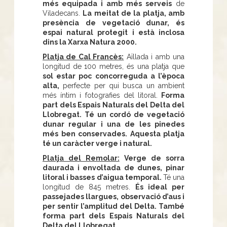
més equipada i amb més serveis
de
Viladecans.
La meitat de la platja, amb
presència de vegetació dunar, és
espai natural protegit i està inclosa
dins la Xarxa Natura 2000.
Platja de Cal Francès:
Aïllada i amb una
longitud de 100 metres, és una platja que
sol estar poc concorreguda a l’època
alta,
perfecte per qui busca un ambient
més íntim i fotografies del litoral.
Forma
part dels Espais Naturals del Delta del
Llobregat. Té un cordó de vegetació
dunar regular i una de les pinedes
més ben conservades. Aquesta platja
té un caràcter verge i natural.
Platja del Remolar:
Verge de sorra
daurada i envoltada de dunes, pinar
litoral i basses d’aigua temporal.
Té una
longitud de 845 metres.
És ideal per
passejades llargues, observació d’aus i
per sentir l’amplitud del Delta. També
forma part dels Espais Naturals del
Delta del Llobregat.