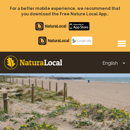
Skip
to
For a better mobile experience, we recommend that
main
you download the Free Nature Local App.:
content
Apple
store
Google
Play
English
To
Main
navigation