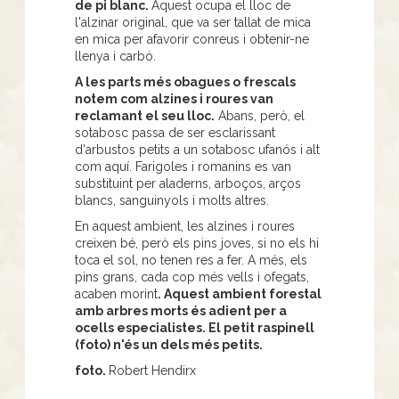
de pi blanc.
Aquest ocupa el lloc de
l'alzinar original, que va ser tallat de mica
en mica per afavorir conreus i obtenir-ne
llenya i carbó.
A les parts més obagues o frescals
notem com alzines i roures van
reclamant el seu lloc.
Abans, però, el
sotabosc passa de ser esclarissant
d'arbustos petits a un sotabosc ufanós i alt
com aquí. Farigoles i romanins es van
substituint per aladerns, arboços, arços
blancs, sanguinyols i molts altres.
En aquest ambient, les alzines i roures
creixen bé, però els pins joves, si no els hi
toca el sol, no tenen res a fer. A més, els
pins grans, cada cop més vells i ofegats,
acaben morint
. Aquest ambient forestal
amb arbres morts és adient per a
ocells especialistes. El petit raspinell
(foto) n'és un dels més petits.
foto.
Robert Hendirx