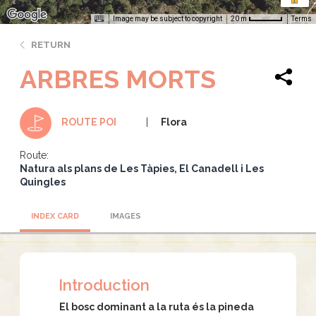
Image may be subject to copyright
Terms
20 m
RETURN
ARBRES MORTS
Flora
ROUTE POI
Route:
Natura als plans de Les Tàpies, El Canadell i Les
Quingles
INDEX CARD
IMAGES
Introduction
El bosc dominant a la ruta és la pineda