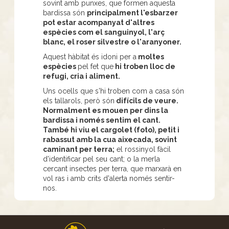
sovint amb punxes, que formen aquesta
bardissa són
principalment l'esbarzer
pot estar acompanyat d'altres
espècies com el sanguinyol, l'arç
blanc, el roser silvestre o l'aranyoner.
Aquest hàbitat és idoni per a
moltes
espècies
pel fet que
hi troben lloc de
refugi, cria i aliment.
Uns ocells que s'hi troben com a casa són
els tallarols, però són
difícils de veure.
Normalment es mouen per dins la
bardissa i només sentim el cant.
També hi viu el cargolet (foto), petit i
rabassut amb la cua aixecada, sovint
caminant per terra;
el rossinyol fàcil
d'identificar pel seu cant; o la merla
cercant insectes per terra, que marxarà en
vol ras i amb crits d'alerta només sentir-
nos.