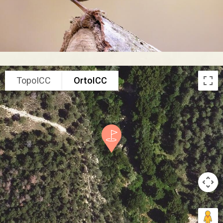
TopoICC
OrtoICC