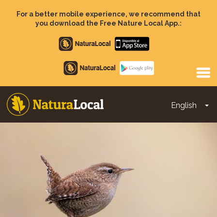
Skip
to
For a better mobile experience, we recommend that
main
you download the Free Nature Local App.:
content
Apple
store
Google
Play
English
To
Main
navigation