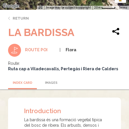
Image may be subject to copyright
Terms
20 m
RETURN
LA BARDISSA
Flora
ROUTE POI
Route:
Ruta cap a Viladecavalls, Pertegàs i Riera de Calders
INDEX CARD
IMAGES
Introduction
La bardissa és una formació vegetal típica
del bosc de ribera. Els arbusts, densos i