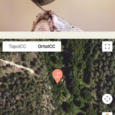
TopoICC
OrtoICC