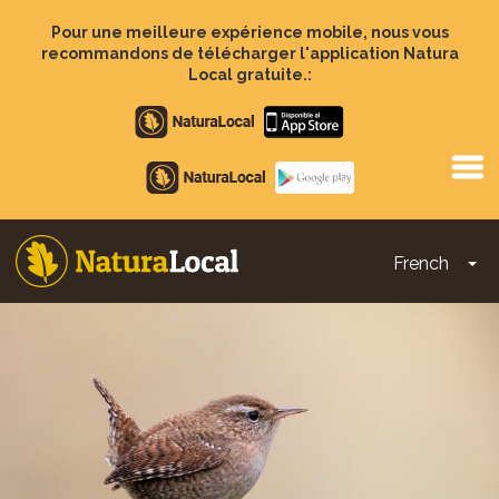
Aller
au
Pour une meilleure expérience mobile, nous vous
contenu
recommandons de télécharger l'application Natura
principal
Local gratuite.:
Apple
store
Google
Play
French
To
Main
navigation