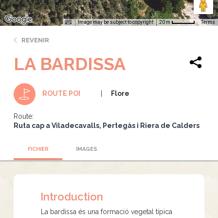
Image may be subject to copyright
Terms
20 m
REVENIR
LA BARDISSA
Flore
ROUTE POI
Route:
Ruta cap a Viladecavalls, Pertegàs i Riera de Calders
FICHIER
IMAGES
Introduction
La bardissa és una formació vegetal típica