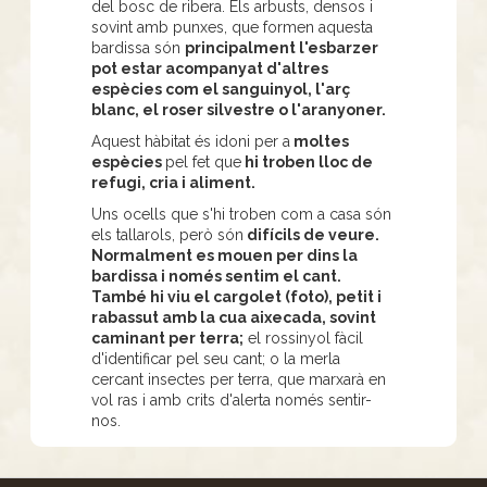
del bosc de ribera. Els arbusts, densos i
sovint amb punxes, que formen aquesta
bardissa són
principalment l'esbarzer
pot estar acompanyat d'altres
espècies com el sanguinyol, l'arç
blanc, el roser silvestre o l'aranyoner.
Aquest hàbitat és idoni per a
moltes
espècies
pel fet que
hi troben lloc de
refugi, cria i aliment.
Uns ocells que s'hi troben com a casa són
els tallarols, però són
difícils de veure.
Normalment es mouen per dins la
bardissa i només sentim el cant.
També hi viu el cargolet (foto), petit i
rabassut amb la cua aixecada, sovint
caminant per terra;
el rossinyol fàcil
d'identificar pel seu cant; o la merla
cercant insectes per terra, que marxarà en
vol ras i amb crits d'alerta només sentir-
nos.