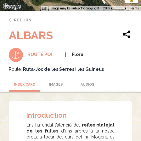
Image may be subject to copyright
Terms
20 m
RETURN
ALBARS
Flora
ROUTE POI
Route:
Ruta-Joc de les Serres i les Guineus
INDEX CARD
IMAGES
AUDIOS
Introduction
Ens ha cridat l'atenció del
reflex platejat
de les fulles
d'uns arbres a la nostra
dreta, a tocar del curs del riu Mogent: es