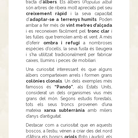
tracta d’
àlbers
. Els àlbers (
Populus alba
)
són arbres de ribera molt apreciats pel seu
creixement ràpid
i la seva capacitat
d’
adaptar-se a terrenys humits
. Poden
arribar a fer més de
vint metres d’alçada
i es reconeixen fàcilment pel
tronc clar
i
les fulles que tremolen amb el vent. A més
d’oferir
ombra i refugi
a nombroses
espècies d’ocells, la seva fusta és lleugera
i s’ha utilitzat tradicionalment per fabricar
caixes, llumins i peces de mobiliari.
Una curiositat interessant és que alguns
àlbers comparteixen arrels i formen grans
colònies clonals
. Un dels exemples més
famosos és
“Pando”
, als Estats Units,
considerat un dels organismes vius més
grans del món. Segons estudis forestals,
tots els seus troncs provenen d’una
mateixa
xarxa subterrània
amb milers
d’anys d’antiguitat.
Destacar com a curiositat que en aquests
boscos, a l’estiu, vénen a criar des del nord
d’Àfrica els bonics
oriols
(foto i àudio), els