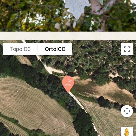
TopoICC
OrtoICC