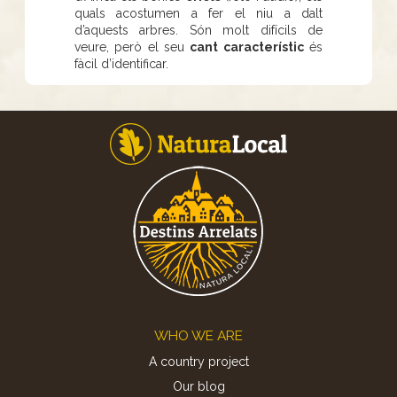
quals acostumen a fer el niu a dalt
d’aquests arbres. Són molt difícils de
veure, però el seu
cant característic
és
fàcil d’identificar.
Footer
WHO WE ARE
A country project
Our blog