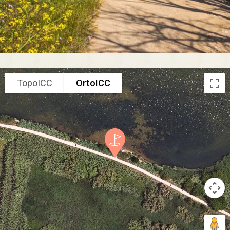
TopoICC
OrtoICC