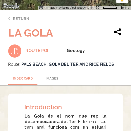
Image may be subject to copyright
Terms
20 m
RETURN
LA GOLA
Geology
ROUTE POI
Route:
PALS BEACH, GOLA DEL TER AND RICE FIELDS
INDEX CARD
IMAGES
Introduction
La Gola és el nom que rep la
desembocadura del Ter
. El ter en el seu
tram final
funciona com un estuari