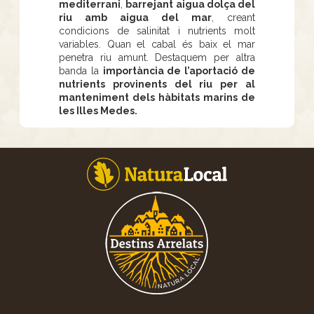
mediterrani
,
barrejant aigua dolça del
riu amb aigua del mar
, creant
condicions de salinitat i nutrients molt
variables. Quan el cabal és baix el mar
penetra riu amunt. Destaquem per altra
banda la
importància de l’aportació de
nutrients provinents del riu per al
manteniment dels hàbitats marins de
les Illes Medes.