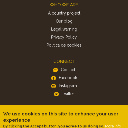
Footer
WHO WE ARE
A country project
Our blog
Legal warning
Privacy Policy
Politica de cookies
CONNECT
Contact
Facebook
Instagram
Twitter
APP
We use cookies on this site to enhance your user
iOS
experience
Android
More info
By clicking the Accept button, you agree to us doing so.