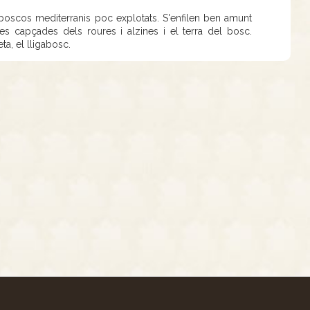
s boscos mediterranis poc explotats. S'enfilen ben amunt
es capçades dels roures i alzines i el terra del bosc.
eta, el lligabosc.