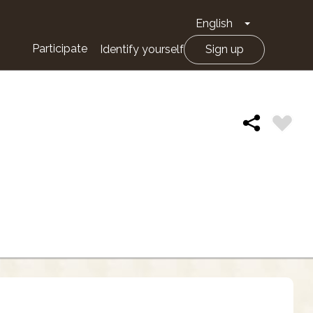
English
Toggle Drop
Participate
Identify yourself
Sign up