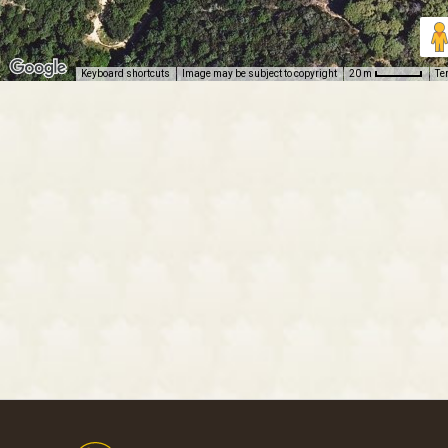
Keyboard shortcuts
Image may be subject to copyright
Te
20 m
Footer