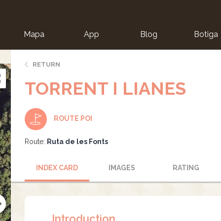
Mapa
App
Blog
Botiga
ion
RETURN
TORRENT I LIANES
ROUTE POI
Route:
Ruta de les Fonts
INDEX CARD
IMAGES
RATING
Introduction