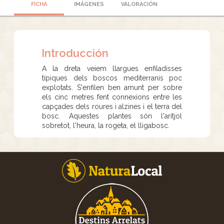
FICHA
IMÁGENES
VALORACIÓN
Introducción
A la dreta veiem llargues enfiladisses
típiques dels boscos mediterranis poc
explotats. S'enfilen ben amunt per sobre
els cinc metres fent connexions entre les
capçades dels roures i alzines i el terra del
bosc. Aquestes plantes són l'arítjol
sobretot, l'heura, la rogeta, el lligabosc.