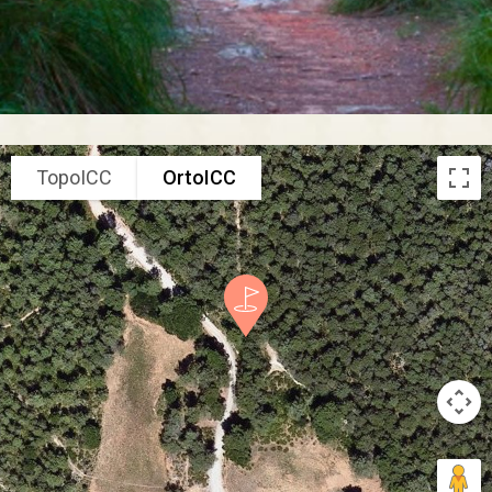
TopoICC
OrtoICC