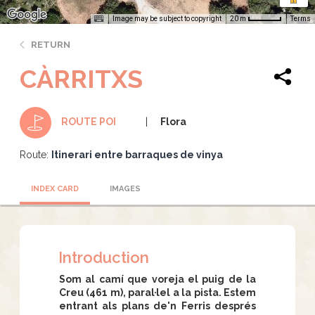
Image may be subject to copyright
Terms
20 m
RETURN
CÀRRITXS
Flora
ROUTE POI
Route:
Itinerari entre barraques de vinya
INDEX CARD
IMAGES
Introduction
Som al camí que voreja el puig de la
Creu (461 m), paral·lel a la pista. Estem
entrant als plans de'n Ferris després