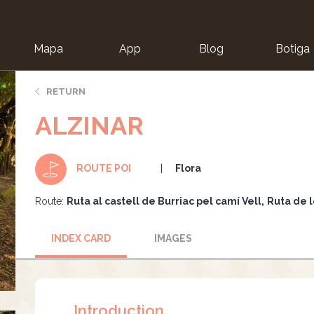
Mapa
App
Blog
Botiga
ion
RETURN
ALZINAR
Flora
ROUTE POI
Route:
Ruta al castell de Burriac pel camí Vell
Ruta de 
INDEX CARD
IMAGES
Introduction