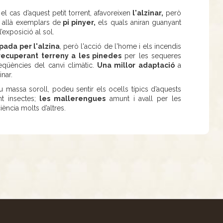
 cas d’aquest petit torrent, afavoreixen
l'alzinar,
però
 allà exemplars de
pi pinyer,
els quals aniran guanyant
exposició al sol.
pada per l'alzina
, però l'acció de l'home i els incendis
 recuperant terreny a les pinedes
per les sequeres
eqüències del canvi climàtic.
Una millor adaptació
a
nar.
u massa soroll, podeu sentir els ocells típics d’aquests
t insectes;
les mallerengues
amunt i avall per les
iència molts d’altres.