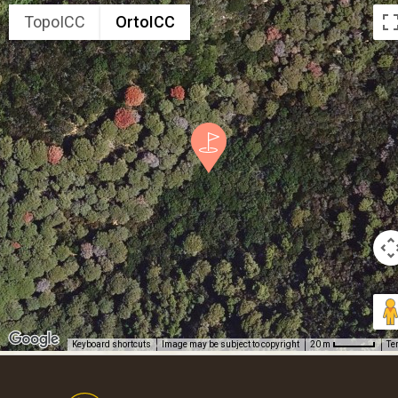
TopoICC
OrtoICC
Keyboard shortcuts
Image may be subject to copyright
Te
20 m
Footer