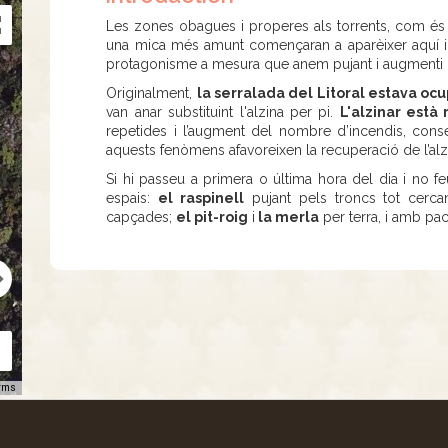
Les zones obagues i properes als torrents, com és el
una mica més amunt començaran a aparèixer aquí i
protagonisme a mesura que anem pujant i augmenti l’
Originalment,
la serralada del Litoral estava ocu
van anar substituint l'alzina per pi.
L'alzinar està
repetides i l’augment del nombre d’incendis, cons
aquests fenòmens afavoreixen la recuperació de l’alzi
Si hi passeu a primera o última hora del dia i no fe
espais:
el raspinell
pujant pels troncs tot cercan
capçades;
el pit-roig
i
la merla
per terra, i amb pac
rms