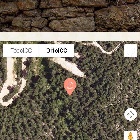
TopoICC
OrtoICC