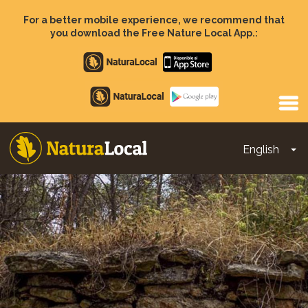
Skip
to
For a better mobile experience, we recommend that
main
you download the Free Nature Local App.:
content
Apple
store
Google
Play
English
To
Main
navigation