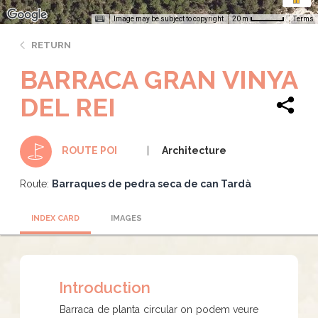
Image may be subject to copyright
Terms
20 m
RETURN
BARRACA GRAN VINYA
DEL REI
Architecture
ROUTE POI
Route:
Barraques de pedra seca de can Tardà
INDEX CARD
IMAGES
Introduction
Barraca de planta circular on podem veure