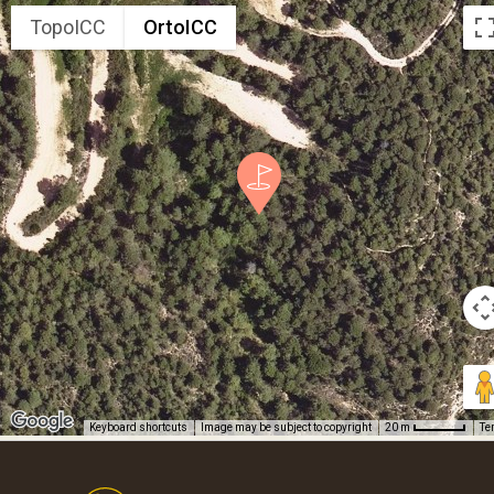
TopoICC
OrtoICC
Keyboard shortcuts
Image may be subject to copyright
Te
20 m
Footer