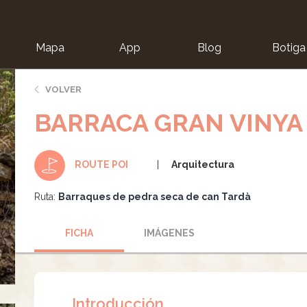
Mapa
App
Blog
Botiga
ion
VOLVER
BARRACA GRAN VINYA 
Arquitectura
ROUTE POI
Ruta:
Barraques de pedra seca de can Tardà
FICHA
IMÁGENES
Introducción