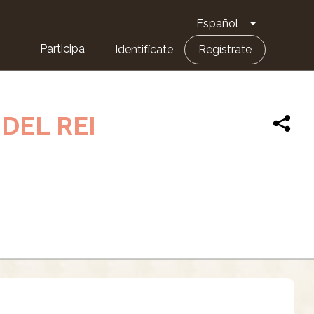
Español
Toggle Dro
Participa
Identifícate
Regístrate
DEL REI