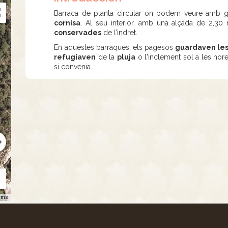
Barraca de planta circular on podem veure amb g
cornisa
. Al seu interior, amb una alçada de 2,30 
conservades
de l’indret.
En aquestes barraques, els pagesos
guardaven les
refugiaven
de la
pluja
o l'inclement sol a les hores
si convenia.
rms