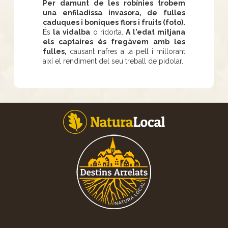
Per damunt de les robínies trobem
una enfiladissa invasora, de fulles
caduques i boniques flors i fruits (foto).
És
la vidalba
o ridorta.
A l'edat mitjana
els captaires és fregàvem amb les
fulles,
causant nafres a la pell i millorant
així el rendiment del seu treball de pidolar.