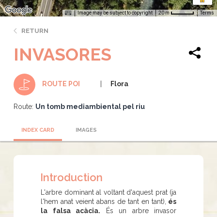
Image may be subject to copyright
Terms
20 m
RETURN
INVASORES
Flora
ROUTE POI
Route:
Un tomb mediambiental pel riu
INDEX CARD
IMAGES
Introduction
L'arbre dominant al voltant d'aquest prat (ja
l'hem anat veient abans de tant en tant),
és
la falsa acàcia.
És un arbre invasor