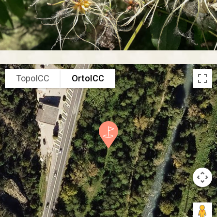
TopoICC
OrtoICC