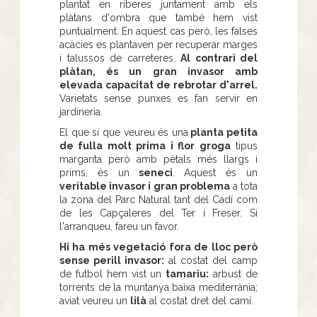
plantat en riberes juntament amb els
plàtans d'ombra que també hem vist
puntualment. En aquest cas però, les falses
acàcies es plantaven per recuperar marges
i talussos de carreteres.
Al contrari del
plàtan, és un gran invasor amb
elevada capacitat de rebrotar d'arrel.
Varietats sense punxes es fan servir en
jardineria.
El que sí que veureu és una
planta petita
de fulla molt prima i flor groga
tipus
margarita però amb pètals més llargs i
prims, és un
seneci
. Aquest és un
veritable invasor i gran problema
a tota
la zona del Parc Natural tant del Cadí com
de les Capçaleres del Ter i Freser. Si
l'arranqueu, fareu un favor.
Hi ha més vegetació fora de lloc però
sense perill invasor:
al costat del camp
de futbol hem vist un
tamariu:
arbust de
torrents de la muntanya baixa mediterrània;
aviat veureu un
lilà
al costat dret del camí.