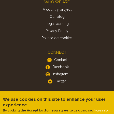
Footer
WHO WE ARE
A country project
Our blog
Legal warning
Privacy Policy
Politica de cookies
CONNECT
Contact
Facebook
Instagram
Twitter
APP
We use cookies on this site to enhance your user
iOS
experience
Android
More info
By clicking the Accept button, you agree to us doing so.