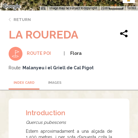
Image may be subject to copyright
Terms
20 m
RETURN
LA ROUREDA
Flora
ROUTE POI
Route:
Malanyeu i el Griell de Cal Pigot
INDEX CARD
IMAGES
Introduction
Quercus pubescens
Estem aproximadament a una alçada de
1.400 metres, i per sota d’aquesta cota la