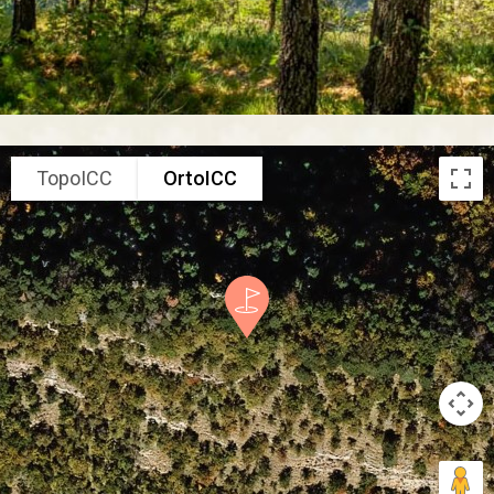
TopoICC
OrtoICC