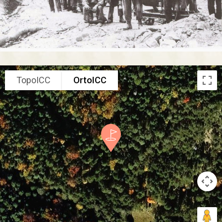
TopoICC
OrtoICC