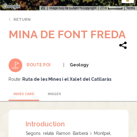
Image may be subject to copyright
Terms
20 m
RETURN
MINA DE FONT FREDA
Geology
ROUTE POI
Route:
Ruta de les Mines i el Xalet del Catllaràs
INDEX CARD
IMAGES
Introduction
Segons relatà Ramon Barberà i Montpel,