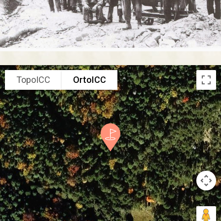
TopoICC
OrtoICC