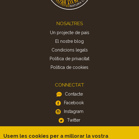
Footer
NOSALTRES
Un projecte de país
El nostre blog
Condicions legals
Política de privacitat
Politica de cookies
CONNECTA'T
Contacte
Facebook
Instagram
Twitter
Usem les cookies per a millorar la vostra
APP