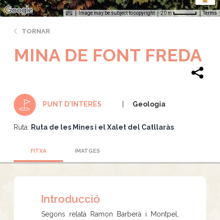
Image may be subject to copyright
Terms
20 m
TORNAR
MINA DE FONT FREDA
Geologia
PUNT D'INTERÈS
Ruta:
Ruta de les Mines i el Xalet del Catllaràs
FITXA
IMATGES
Introducció
Segons relatà Ramon Barberà i Montpel,