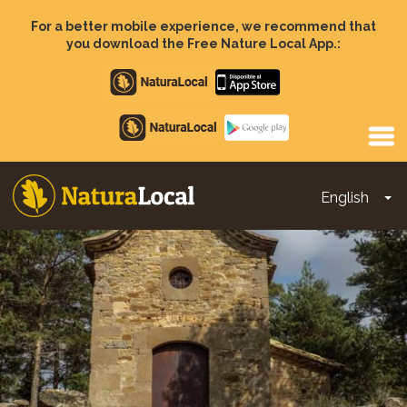
Skip
to
For a better mobile experience, we recommend that
main
you download the Free Nature Local App.:
content
Apple
store
Google
Play
English
To
Main
navigation