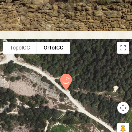
TopoICC
OrtoICC