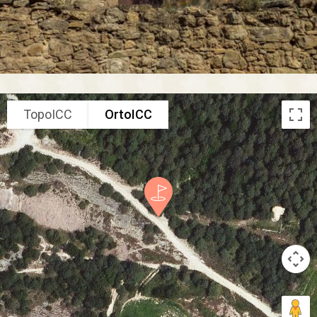
TopoICC
OrtoICC