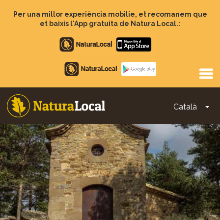
Vés
al
Per una millor experiència mobilie, et recomanem que
contingut
et baixis l'App gratuita de Natura Local.:
Apple
store
Google
Play
Català
To
Main
navigation