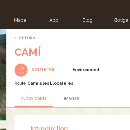
Mapa
App
Blog
Botiga
ion
RETURN
CAMÍ
Environment
ROUTE POI
Route:
Camí a les Llobateres
INDEX CARD
IMAGES
Introduction