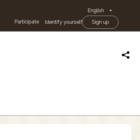
English
Toggle Drop
Participate
Identify yourself
Sign up