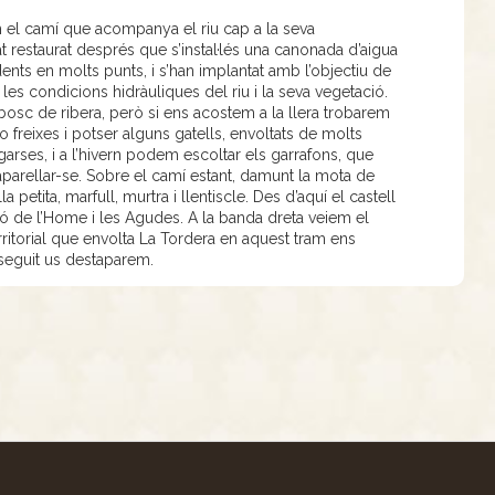
 el camí que acompanya el riu cap a la seva
 restaurat després que s’instal·lés una canonada d’aigua
nts en molts punts, i s’han implantat amb l’objectiu de
r les condicions hidràuliques del riu i la seva vegetació.
bosc de ribera, però si ens acostem a la llera trobarem
freixes i potser alguns gatells, envoltats de molts
garses, i a l’hivern podem escoltar els garrafons, que
parellar-se. Sobre el camí estant, damunt la mota de
a petita, marfull, murtra i llentiscle. Des d’aquí el castell
 de l’Home i les Agudes. A la banda dreta veiem el
ritorial que envolta La Tordera en aquest tram ens
seguit us destaparem.