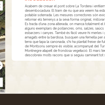
Acabem de creuar el pont sobre La Tordera i enfilem
desembocadura. El tram de riu que ara veiem ha estat
potable soterrada. Les mesures correctores són evide
retornar els terrenys a la seva forma original, millora
Es tracta d’una zona alterada, on manca totalment el 
alguns exemplars de pollancres, oms, salzes, saücs o 
esbarzers i canyes. També és fácil veure-hi merles i 
amagats entre la bardissa, busquen una femella per a
terra que tapa la canonada, s’hi ha plantat freixe de full
de Montsoriu sempre és visible, acompanyat del Turó
Montnegre atapeït de frondosa vegetació. El marc ter
descobreix molts racons que si seguiu caminant tot 
rms