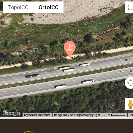
TopoICC
OrtoICC
Keyboard shortcuts
Image may be subject to copyright
Te
20 m
Footer