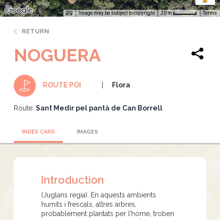
Image may be subject to copyright
Terms
20 m
RETURN
NOGUERA
Flora
ROUTE POI
Route:
Sant Medir pel pantà de Can Borrell
INDEX CARD
IMAGES
Introduction
(Juglans regia). En aquests ambients
humits i frescals, altres arbres,
probablement plantats per l’home, troben