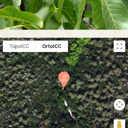
TopoICC
OrtoICC