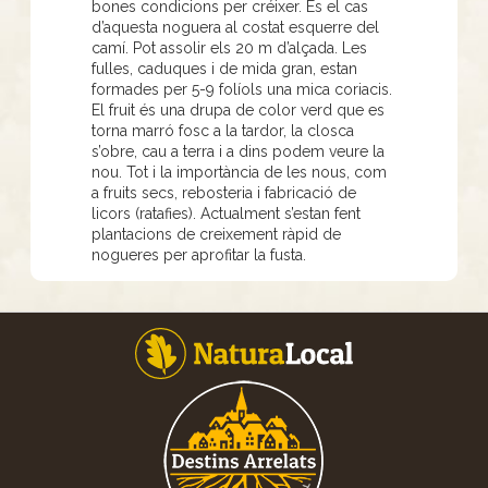
bones condicions per créixer. És el cas
d’aquesta noguera al costat esquerre del
camí. Pot assolir els 20 m d’alçada. Les
fulles, caduques i de mida gran, estan
formades per 5-9 folíols una mica coriacis.
El fruit és una drupa de color verd que es
torna marró fosc a la tardor, la closca
s’obre, cau a terra i a dins podem veure la
nou. Tot i la importància de les nous, com
a fruits secs, rebosteria i fabricació de
licors (ratafies). Actualment s’estan fent
plantacions de creixement ràpid de
nogueres per aprofitar la fusta.