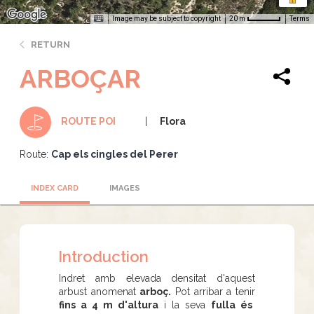
Image may be subject to copyright
Terms
20 m
RETURN
ARBOÇAR
Flora
ROUTE POI
Route:
Cap els cingles del Perer
INDEX CARD
IMAGES
Introduction
Indret amb elevada densitat d'aquest
arbust anomenat
arboç.
Pot arribar a tenir
fins a 4 m d'altura
i la seva
fulla és