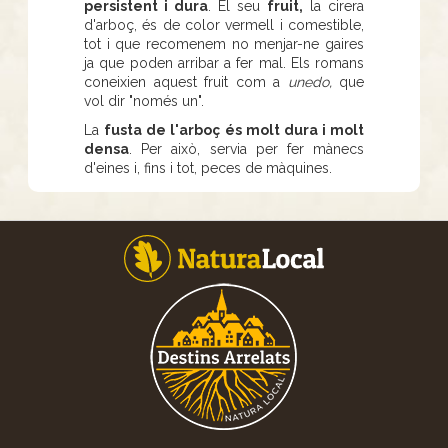
persistent i dura
. El seu
fruit,
la cirera
d'arboç, és de color vermell i comestible,
tot i que recomenem no menjar-ne gaires
ja que poden arribar a fer mal. Els romans
coneixien aquest fruit com a
unedo,
que
vol dir "només un".
La
fusta de l'arboç és molt dura i molt
densa
. Per això, servia per fer mànecs
d'eines i, fins i tot, peces de màquines.