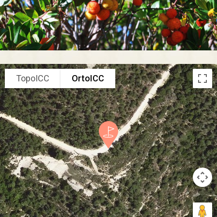
TopoICC
OrtoICC