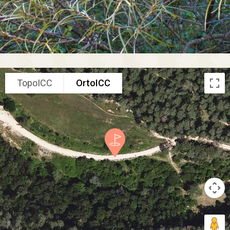
TopoICC
OrtoICC