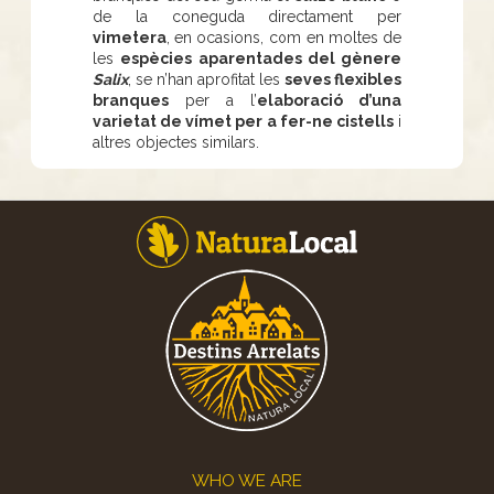
de la coneguda directament per
vimetera
, en ocasions, com en moltes de
les
espècies aparentades del gènere
Salix
, se n’han aprofitat les
seves flexibles
branques
per a l’
elaboració d’una
varietat de vímet per a fer-ne cistells
i
altres objectes similars.
Footer
WHO WE ARE