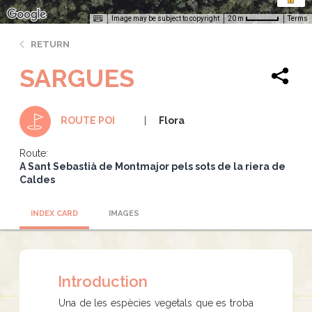
Image may be subject to copyright
Terms
20 m
RETURN
SARGUES
Flora
ROUTE POI
Route:
A Sant Sebastià de Montmajor pels sots de la riera de
Caldes
INDEX CARD
IMAGES
Introduction
Una de les espècies vegetals que es troba