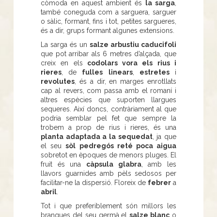
còmoda en aquest ambient és
la sarga
,
també coneguda com a sarguera, sarguer
o sàlic, formant, fins i tot, petites sargueres,
és a dir, grups formant algunes extensions.
La sarga és un
salze arbustiu caducifoli
que pot arribar als 6 metres d’alçada, que
creix en els
codolars vora els rius i
rieres
, de
fulles
linears
,
estretes
i
revolutes
, és a dir, en marges enrotllats
cap al revers, com passa amb el romaní i
altres espècies que suporten llargues
sequeres. Així doncs, contràriament al que
podria semblar pel fet que sempre la
trobem a prop de rius i rieres, és una
planta adaptada a la sequedat
, ja que
el seu
sòl pedregós reté poca aigua
sobretot en èpoques de menors pluges. El
fruit és una
càpsula glabra
, amb les
llavors guarnides amb pèls sedosos per
facilitar-ne la dispersió. Floreix de
febrer
a
abril
.
Tot i que preferiblement són millors les
branques del seu germà el
salze blanc
o