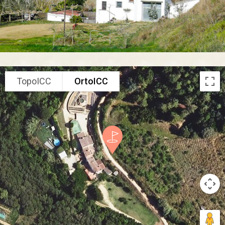
TopoICC
OrtoICC