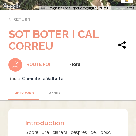
Image may be subject to copyright
Terms
20 m
RETURN
SOT BOTER I CAL
CORREU
Flora
ROUTE POI
Route:
Camí de la Vallalta
INDEX CARD
IMAGES
Introduction
S'obre una clariana després del bosc