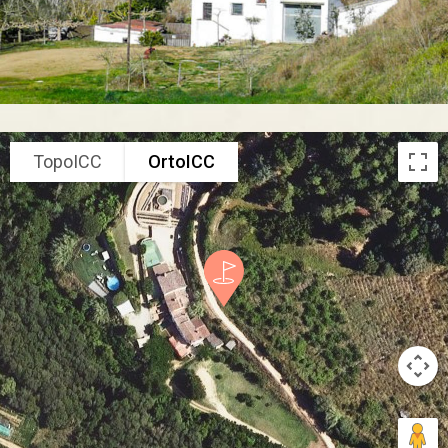
TopoICC
OrtoICC