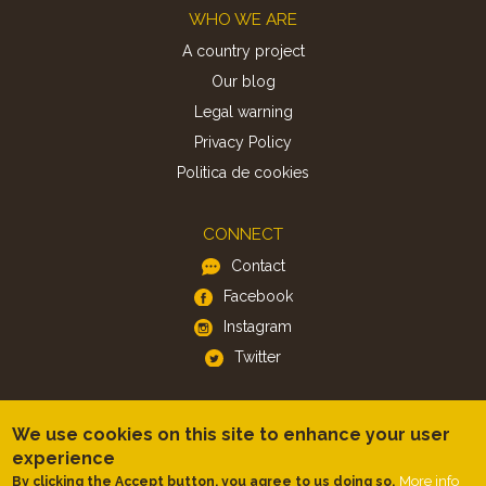
Footer
WHO WE ARE
A country project
Our blog
Legal warning
Privacy Policy
Politica de cookies
CONNECT
Contact
Facebook
Instagram
Twitter
APP
We use cookies on this site to enhance your user
iOS
experience
Android
More info
By clicking the Accept button, you agree to us doing so.