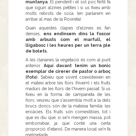
muntanya
. El pendent i el sol poc fèrtil fa
que siguin alzines petites i si us fixeu amb
molts rebrots de soca. (en parlarem en
arribar al mas de la Rovireta).
Quan aquestes clapes d'alzines es fan
denses,
ens endinsem dins la foscor
amb arbusts com el marfull, el
lligabosc i les heures per un terra ple
de bolets.
A les clarianes la vegetació és com al punt
anterior.
Aquí davant tenim un bonic
exemplar de cirerer de pastor o arboç
(foto
). Sabíeu que sovint coexisteixen en
el mateix arbre les flors (hivern) i els fruits
madurs de les flors de l'hivern passat. Si us
fixeu en la forma de campaneta de les
flors, veureu que s'assembla molt a la dels
brucs doncs són de la mateixa família: les
ericàcies. Els fruits són comestibles, tot i
que es diu que, si se'n mengen massa, pot
emborratxar, ja que conté una certa
proporció d'etanol. De manera local se'n fa
melmelada.