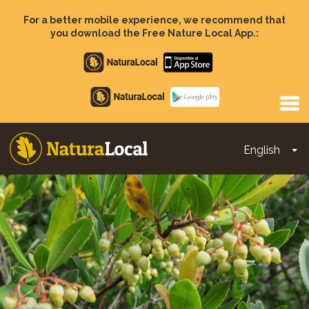
Skip
to
For a better mobile experience, we recommend that
main
you download the Free Nature Local App.:
content
Apple
store
Google
Play
English
To
Main
navigation