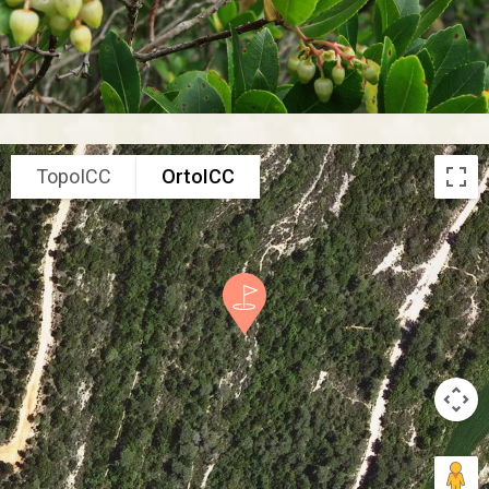
TopoICC
OrtoICC