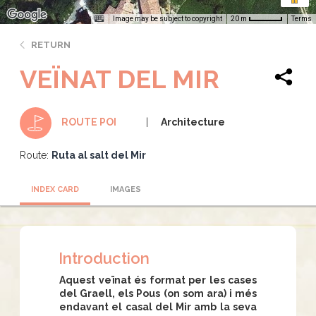
Image may be subject to copyright
Terms
20 m
RETURN
VEÏNAT DEL MIR
Architecture
ROUTE POI
Route:
Ruta al salt del Mir
INDEX CARD
IMAGES
Introduction
Aquest veïnat és format per les cases
del Graell, els Pous (on som ara) i més
endavant el casal del Mir amb la seva