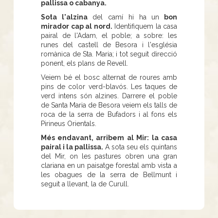
pallissa o cabanya.
Sota l'alzina
del camí hi ha un
bon
mirador cap al nord.
Identifiquem la casa
pairal de l'Adam, el poble; a sobre: les
runes del castell de Besora i l'església
romànica de Sta. Maria; i tot seguit direcció
ponent, els plans de Revell.
Veiem bé el bosc alternat de roures amb
pins de color verd-blavós. Les taques de
verd intens són alzines. Darrere el poble
de Santa Maria de Besora veiem els talls de
roca de la serra de Bufadors i al fons els
Pirineus Orientals.
Més endavant, arribem al Mir:
la casa
pairal i la pallissa.
A sota seu els quintans
del Mir, on les pastures obren una gran
clariana en un paisatge forestal amb vista a
les obagues de la serra de Bellmunt i
seguit a llevant, la de Curull.