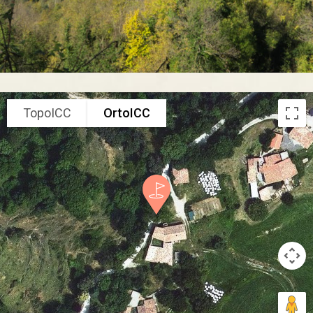
TopoICC
OrtoICC