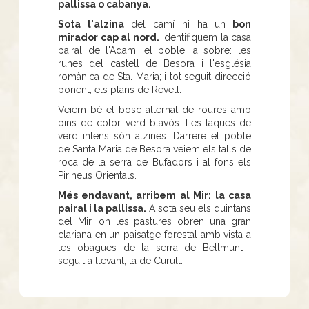
pallissa o cabanya.
Sota l'alzina
del camí hi ha un
bon
mirador cap al nord.
Identifiquem la casa
pairal de l'Adam, el poble; a sobre: les
runes del castell de Besora i l'església
romànica de Sta. Maria; i tot seguit direcció
ponent, els plans de Revell.
Veiem bé el bosc alternat de roures amb
pins de color verd-blavós. Les taques de
verd intens són alzines. Darrere el poble
de Santa Maria de Besora veiem els talls de
roca de la serra de Bufadors i al fons els
Pirineus Orientals.
Més endavant, arribem al Mir:
la casa
pairal i la pallissa.
A sota seu els quintans
del Mir, on les pastures obren una gran
clariana en un paisatge forestal amb vista a
les obagues de la serra de Bellmunt i
seguit a llevant, la de Curull.