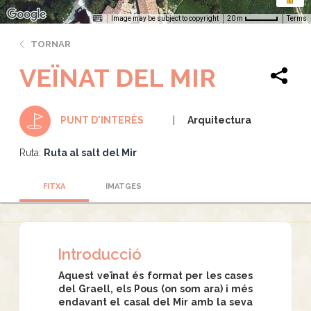
Image may be subject to copyright
Terms
20 m
TORNAR
VEÏNAT DEL MIR
Arquitectura
PUNT D'INTERÈS
Ruta:
Ruta al salt del Mir
FITXA
IMATGES
Introducció
Aquest veïnat és format per les cases
del Graell, els Pous (on som ara) i més
endavant el casal del Mir amb la seva