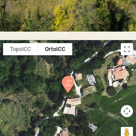
TopoICC
OrtoICC