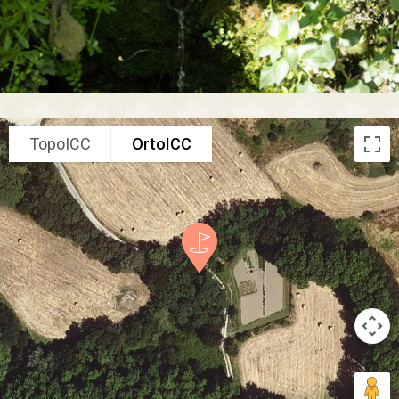
TopoICC
OrtoICC