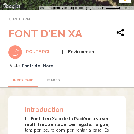
Image may be subject to copyright
Terms
20 m
RETURN
FONT D'EN XA
Environment
ROUTE POI
Route:
Fonts del Nord
INDEX CARD
IMAGES
Introduction
La
Font d'en Xa o de la Paciència va ser
molt freqüentada per agafar aigua
,
tant per beure com per rentar a casa. És