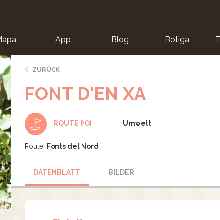
Mapa
App
Blog
Botiga
T
ZURÜCK
FONT D'EN XA
Umwelt
ROUTE POI
Route:
Fonts del Nord
DATENBLATT
BILDER