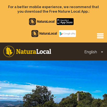
Skip
to
For a better mobile experience, we recommend that
main
you download the Free Nature Local App.:
content
Apple
store
Google
Play
English
To
Main
navigation