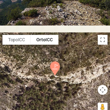
TopoICC
OrtoICC