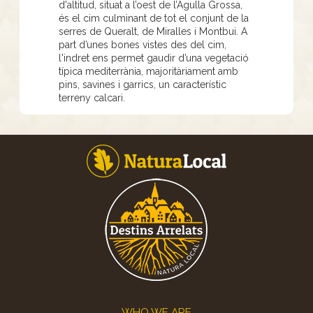
d'altitud, situat a l’oest de l’Agulla Grossa,
és el cim culminant de tot el conjunt de la
serres de Queralt, de Miralles i Montbui. A
part d’unes bones vistes des del cim,
l'indret ens permet gaudir d’una vegetació
típica mediterrània, majoritàriament amb
pins, savines i garrics, un característic
terreny calcari.
Footer
WHO WE ARE