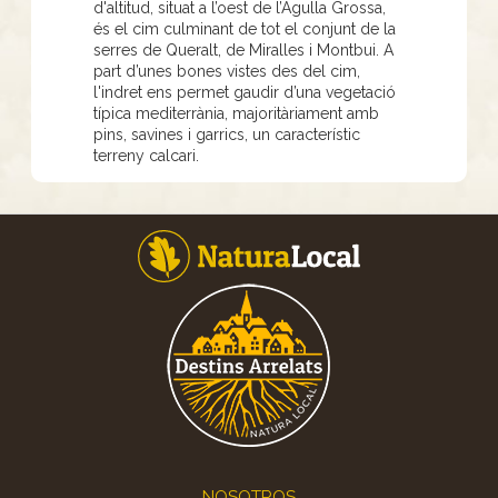
d'altitud, situat a l’oest de l’Agulla Grossa,
és el cim culminant de tot el conjunt de la
serres de Queralt, de Miralles i Montbui. A
part d’unes bones vistes des del cim,
l'indret ens permet gaudir d’una vegetació
típica mediterrània, majoritàriament amb
pins, savines i garrics, un característic
terreny calcari.
Footer
NOSOTROS