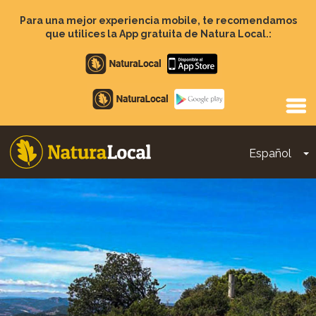
Pasar
al
Para una mejor experiencia mobile, te recomendamos
contenido
que utilices la App gratuita de Natura Local.:
principal
Apple
store
Google
Play
Español
T
Main
navigation