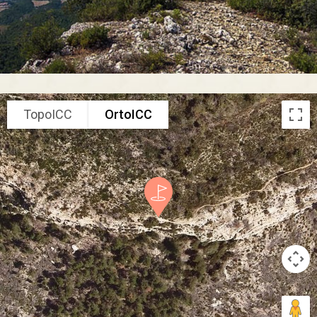
TopoICC
OrtoICC