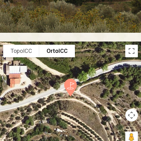
TopoICC
OrtoICC