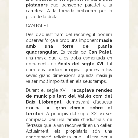
plataners
que transcorre paral·lel a la
carretera. A la tornada arribarem per la
pista de la dreta.
CAN PALET
Des d'aquest tram del recorregut podem
observar força a prop una imponent
masia
amb una torre de planta
quadrangular
. Es tracta de
Can Palet
,
una masia que ja es troba esmentada en
documents de
finals del segle XVI
. Tal
com ens podem imaginar gràcies a les
seves grans dimensions, aquesta masia ja
va ser molt important en els seus temps.
Durant el segle XVIII,
recaptava rendes
de municipis tant del Vallès com del
Baix Llobregat
, demostrant d'aquesta
manera un
gran domini sobre el
territori
. A principis del segle XX, va ser
comprada per una família d'industrials de
Terrassa que la van reconvertir en un celler.
Actualment, els propietaris són una
congregació religiosa que l'utilitza per a