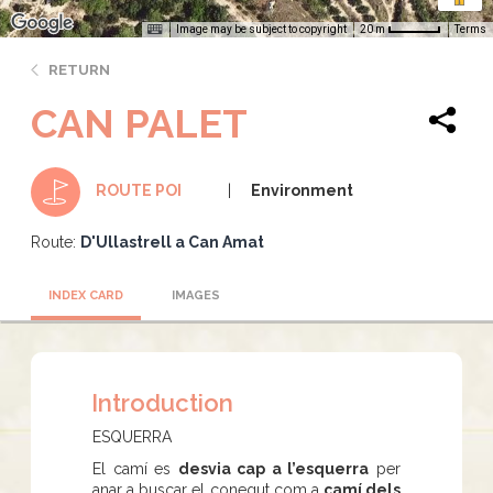
Image may be subject to copyright
Terms
20 m
RETURN
CAN PALET
Environment
ROUTE POI
Route:
D'Ullastrell a Can Amat
INDEX CARD
IMAGES
Introduction
ESQUERRA
El camí es
desvia cap a l’esquerra
per
anar a buscar el conegut com a
camí dels