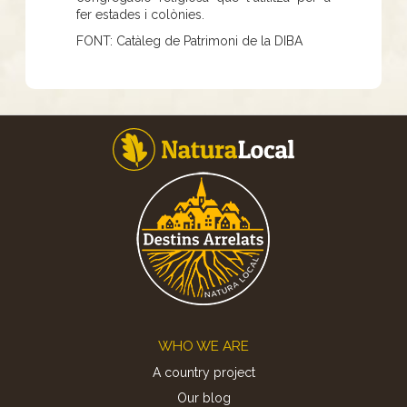
fer estades i colònies.
FONT: Catàleg de Patrimoni de la DIBA
Footer
WHO WE ARE
A country project
Our blog