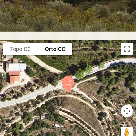
TopoICC
OrtoICC