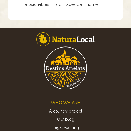
erosionables i modificades per l'home.
Footer
WHO WE ARE
A country project
Our blog
Legal warning