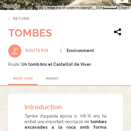
Image may be subject to copyright
Terms
20 m
RETURN
TOMBES
Environment
ROUTE POI
Route:
Un tomb fins el Castellot de Viver
INDEX CARD
IMAGES
Introduction
També d'aquesta època (s. VIII-X) ens ha
arribat una important necròpoli de
tombes
excavades a la roca amb forma