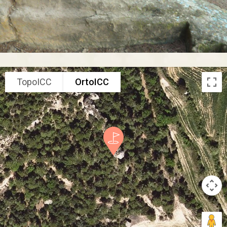
TopoICC
OrtoICC