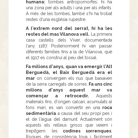
humana:
tombes antropomorfes; hi ha
una zona per als adults i una per als infants.
A més de les tombes, també s'hi ha trobat
restes d'una església rupestre.
A l'extrem nord del serrat, hi ha les
restes del mas Vilanova vell.
La primera
casa castells dels Viver, documentada
l'any 1187. Posteriorment hi van passar
diferents famílies fins a la de Vilanova, què
el 1917 es construí al peu del tossal.
Fa milions d'anys, quan va emergir l'Alt
Berguedà, el Baix Berguedà era el
mar
on convergien els rius que baixaven
de la serra carregats de sorres.
Fa uns cinc
milions d'anys aquest mar va
començar a retrocedir.
Aquests
materials fins, d'origen calcari, acumulats al
fons marí, es van convertir en una
roca
sedimentària
a causa del seu propi pes i
el de l'aigua del damunt. Actualment són
aquests els relleus grisos que veiem i
trepitgem: les
codines sorrenques
.
Roques de consistència tova i fàcilment