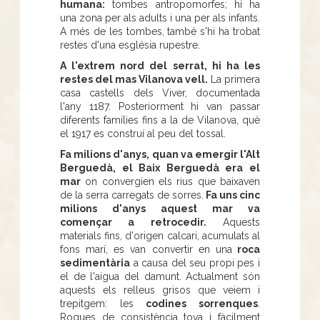
humana:
tombes antropomorfes; hi ha
una zona per als adults i una per als infants.
A més de les tombes, també s'hi ha trobat
restes d'una església rupestre.
A l'extrem nord del serrat, hi ha les
restes del mas Vilanova vell.
La primera
casa castells dels Viver, documentada
l'any 1187. Posteriorment hi van passar
diferents famílies fins a la de Vilanova, què
el 1917 es construí al peu del tossal.
Fa milions d'anys, quan va emergir l'Alt
Berguedà, el Baix Berguedà era el
mar
on convergien els rius que baixaven
de la serra carregats de sorres.
Fa uns cinc
milions d'anys aquest mar va
començar a retrocedir.
Aquests
materials fins, d'origen calcari, acumulats al
fons marí, es van convertir en una
roca
sedimentària
a causa del seu propi pes i
el de l'aigua del damunt. Actualment són
aquests els relleus grisos que veiem i
trepitgem: les
codines sorrenques
.
Roques de consistència tova i fàcilment