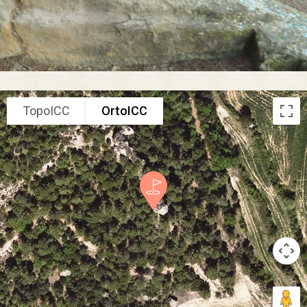
TopoICC
OrtoICC