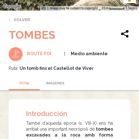
Image may be subject to copyright
Terms
20 m
VOLVER
TOMBES
Medio ambiente
ROUTE POI
Ruta:
Un tomb fins el Castellot de Viver
FICHA
IMÁGENES
Introducción
També d'aquesta època (s. VIII-X) ens ha
arribat una important necròpoli de
tombes
excavades a la roca amb forma