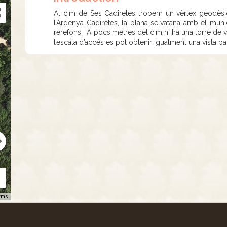
Al cim de Ses Cadiretes trobem un vèrtex geodèsic
l’Ardenya Cadiretes, la plana selvatana amb el mun
rerefons. A pocs metres del cim hi ha una torre de vi
l’escala d’accés es pot obtenir igualment una vista p
rms