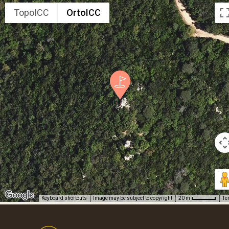
TopoICC
OrtoICC
Keyboard shortcuts
Image may be subject to copyright
Te
20 m
Footer