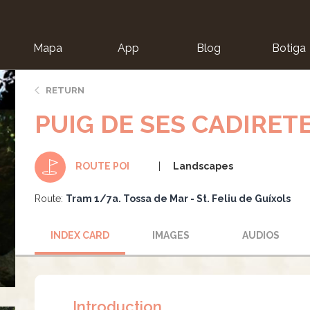
Mapa
App
Blog
Botiga
ion
RETURN
PUIG DE SES CADIRET
Landscapes
ROUTE POI
Route:
Tram 1/7a. Tossa de Mar - St. Feliu de Guíxols
INDEX CARD
IMAGES
AUDIOS
Introduction