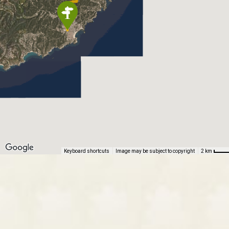
Keyboard shortcuts
Image may be subject to copyright
2 km