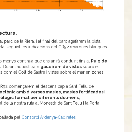
ectura.
 parc de la Riera, i al final del parc agafarem la pista
eta, seguint les indicacions del GR92 (marques blanques
menys continua que ens anirà conduint fins al
Puig de
.
Durant aquest tram
gaudirem de vistes
sobre el
s com el Coll de Sastre i vistes sobre el mar en zones
GR92 començarem el descens cap a Sant Feliu de
ectònic amb diverses masies, masies fortificades i
òlogic format per diferents dolmens,
nal de la nostra ruta al Monestir de Sant Feliu i la Porta
eballada pel
Consorci
Ardenya-Cadiretes
.