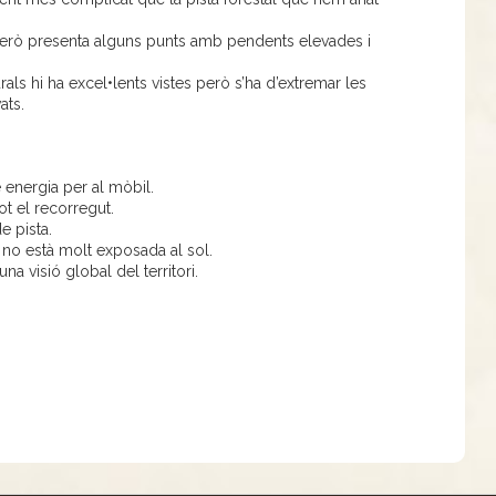
erò presenta alguns punts amb pendents elevades i
als hi ha excel•lents vistes però s’ha d’extremar les
ats.
e energia per al mòbil.
ot el recorregut.
e pista.
ta no està molt exposada al sol.
na visió global del territori.