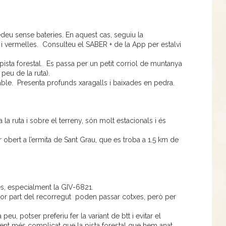
deu sense bateries. En aquest cas, seguiu la
i vermelles. Consulteu el SABER + de la App per estalvi
r pista forestal. Es passa per un petit corriol de muntanya
 peu de la ruta).
lable. Presenta profunds xaragalls i baixades en pedra.
 la ruta i sobre el terreny, són molt estacionals i és
 obert a l’ermita de Sant Grau, que es troba a 1.5 km de
es, especialment la GIV-6821.
ajor part del recorregut poden passar cotxes, però per
eu, potser preferiu fer la variant de btt i evitar el
ent més complicat que la pista forestal que hem anat