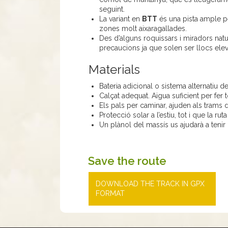
seguint.
La variant en
BTT
és una pista ample p
zones molt aixaragallades.
Des d’alguns roquissars i miradors natur
precaucions ja que solen ser llocs elev
Materials
Bateria adicional o sistema alternatiu d
Calçat adequat. Aigua suficient per fer t
Els pals per caminar, ajuden als trams d
Protecció solar a l’estiu, tot i que la ru
Un plànol del massís us ajudarà a tenir u
Save the route
DOWNLOAD THE TRACK IN GPX
FORMAT