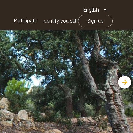
English
Toggle Drop
Participate
Identify yourself
Sign up