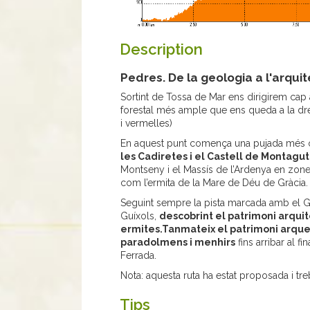
Description
Pedres. De la geologia a l'arquit
Sortint de Tossa de Mar ens dirigirem cap al
forestal més ample que ens queda a la dr
i vermelles)
En aquest punt comença una pujada més o 
les Cadiretes i el Castell de Montagut
Montseny i el Massís de l’Ardenya en zone
com l’ermita de la Mare de Déu de Gràcia.
Seguint sempre la pista marcada amb el 
Guíxols,
descobrint el patrimoni arquit
ermites.Tanmateix el patrimoni arque
paradolmens i menhirs
fins arribar al fi
Ferrada.
Nota: aquesta ruta ha estat proposada i tr
Tips