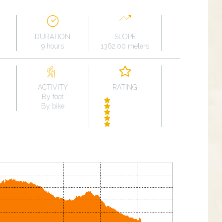
DURATION
SLOPE
9 hours
1362.00 meters
ACTIVITY
RATING
By foot
By bike