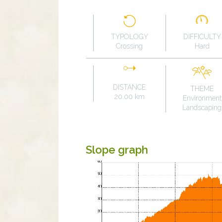
TYPOLOGY
DIFFICULTY
Crossing
Hard
DISTANCE
THEME
20.00 km
Environment
Landscaping
Slope graph