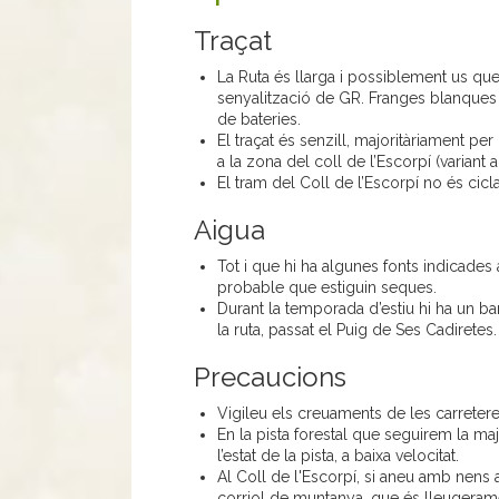
Traçat
La Ruta és llarga i possiblement us que
senyalització de GR. Franges blanques 
de bateries.
El traçat és senzill, majoritàriament pe
a la zona del coll de l’Escorpí (variant a
El tram del Coll de l’Escorpí no és cic
Aigua
Tot i que hi ha algunes fonts indicades a
probable que estiguin seques.
Durant la temporada d’estiu hi ha un bar
la ruta, passat el Puig de Ses Cadiretes.
Precaucions
Vigileu els creuaments de les carreter
En la pista forestal que seguirem la m
l’estat de la pista, a baixa velocitat.
Al Coll de l'Escorpí, si aneu amb nens a p
corriol de muntanya, que és lleugeram