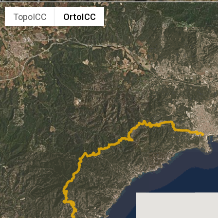
TopoICC
OrtoICC