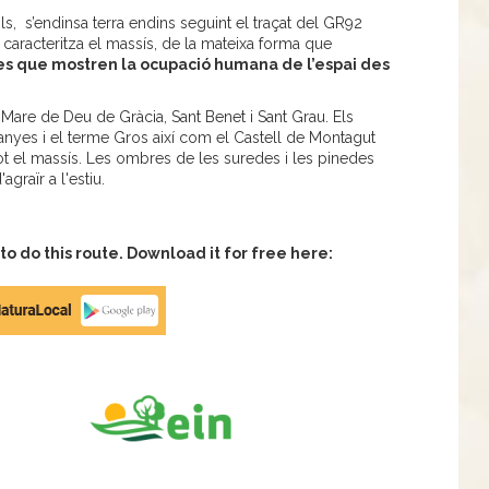
s, s’endinsa terra endins seguint el traçat del GR92
caracteritza el massís, de la mateixa forma que
es que mostren la ocupació humana de l’espai des
 Mare de Deu de Gràcia, Sant Benet i Sant Grau. Els
anyes i el terme Gros així com el Castell de Montagut
ot el massís. Les ombres de les suredes i les pinedes
graïr a l'estiu.
 do this route. Download it for free here: