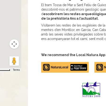
El tram Tossa de Mar a Sant Feliu de Guíxol
descobrint-nos el patrimoni geològic que 
d
escobrirem les restes arqueològiqu
de la prehistòria fins a l’actualitat.
Visitarem les restes de les esglésies de la
menhirs d’en Montllor, en Garcia, Can Cab
amb les seves vistes privilegiades sobre t
ens acompanyaran tot el camí, sent molt d'a
We recommend the Local Natura App to
Apple
Google
store
Play
Terms