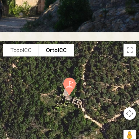
TopoICC
OrtoICC