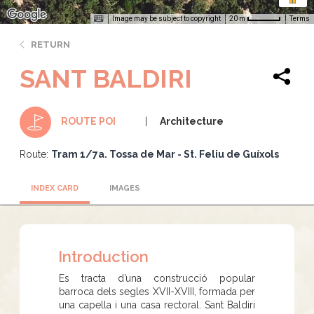
Image may be subject to copyright
Terms
20 m
RETURN
SANT BALDIRI
Architecture
ROUTE POI
Route:
Tram 1/7a. Tossa de Mar - St. Feliu de Guíxols
INDEX CARD
IMAGES
Introduction
Es tracta d’una construcció popular
barroca dels segles XVII-XVIII, formada per
una capella i una casa rectoral. Sant Baldiri