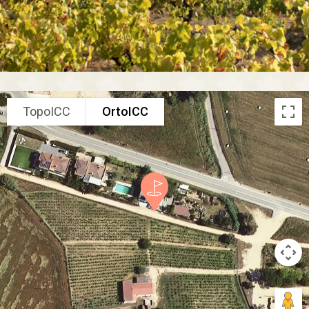
TopoICC
OrtoICC