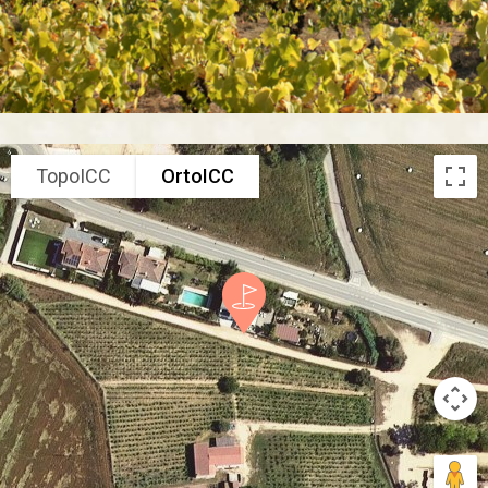
TopoICC
OrtoICC