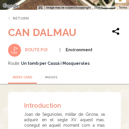
Image may be subject to copyright
Terms
20 m
RETURN
CAN DALMAU
Environment
ROUTE POI
Route:
Un tomb per Cassà i Mosqueroles
INDEX CARD
IMAGES
Introduction
Joan de Segurioles, militar de Girona, va
adquirir en el segle XV aquest mas,
conegut en aquell moment com a mas