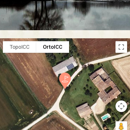
TopoICC
OrtoICC