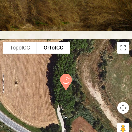
TopoICC
OrtoICC