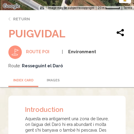
Image may be subject to copyright
Terms
20 m
RETURN
PUIGVIDAL
Environment
ROUTE POI
Route:
Resseguint el Daró
INDEX CARD
IMAGES
Introduction
Aquesta era antigament una zona de lleure,
on l’aigua del Daró hi era abundant i molta
gent s’hi banyava o també hi pescava. Des