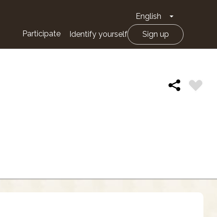
English
Toggle Drop
Participate
Identify yourself
Sign up