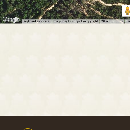
Keyboard shortcuts
Image may be subject to copyright
Te
20 m
Footer