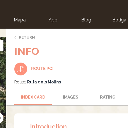
Mapa
App
Blog
Botiga
ion
RETURN
INFO
ROUTE POI
Route:
Ruta dels Molins
INDEX CARD
IMAGES
RATING
Introduction