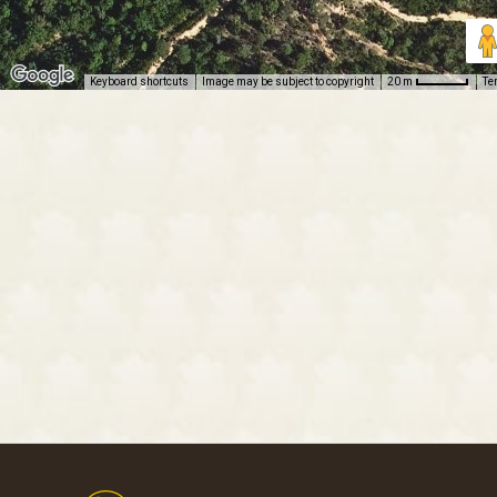
Keyboard shortcuts
Image may be subject to copyright
Te
20 m
Footer