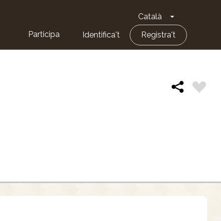
Català
Toggle Dropd
Participa
Identifica't
Registra't