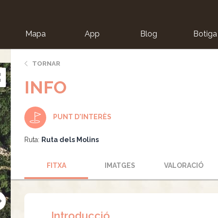
Mapa
App
Blog
Botiga
ion
TORNAR
INFO
PUNT D'INTERÈS
Ruta:
Ruta dels Molins
FITXA
IMATGES
VALORACIÓ
Introducció