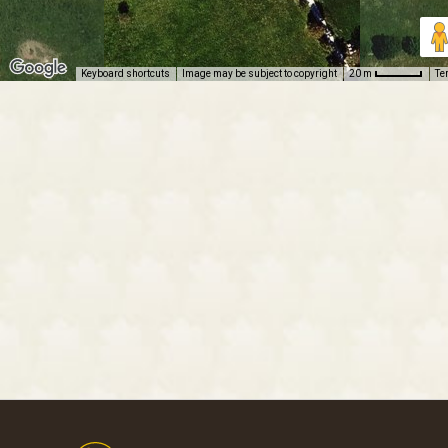
Keyboard shortcuts
Image may be subject to copyright
Te
20 m
Footer