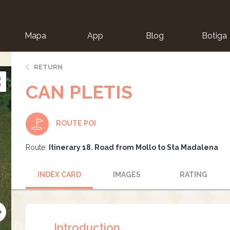
Mapa
App
Blog
Botiga
ion
RETURN
CAN PLETIS
ROUTE POI
Route:
Itinerary 18. Road from Mollo to Sta Madalena
INDEX CARD
IMAGES
RATING
Introduction