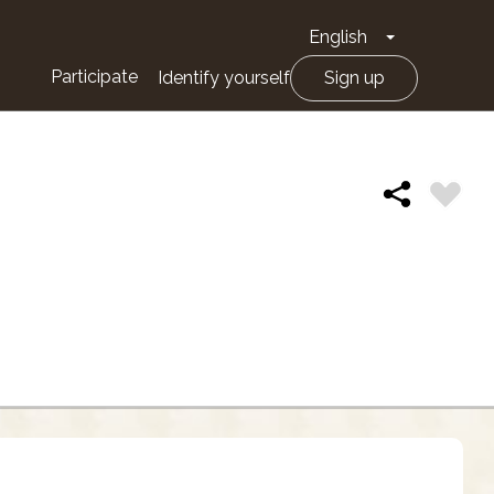
English
Toggle Drop
Participate
Identify yourself
Sign up