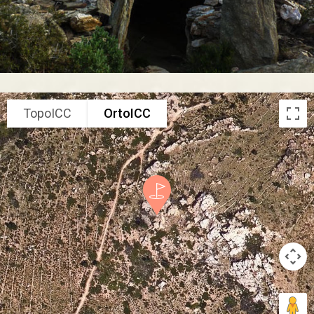
TopoICC
OrtoICC