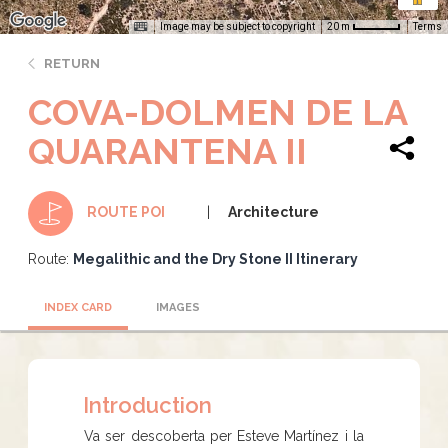
Image may be subject to copyright
Terms
20 m
RETURN
COVA-DOLMEN DE LA
QUARANTENA II
Architecture
ROUTE POI
Route:
Megalithic and the Dry Stone II Itinerary
INDEX CARD
IMAGES
Introduction
Va ser descoberta per Esteve Martínez i la