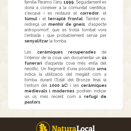
família Pàramo l'any
1999
. Seguidament es
donà a conèixer a la comunitat científica,
s'excavà i es restaurà el
corredor
, el
túmul
i el
terraplè frontal
. També es
redreçà un
menhir de gneis
, d'aspecte
antropomorf, que es trobà tombat vora
l'entrada i que probablement servia per
senyalitzar
la tomba.
Les
ceràmiques recuperades
de
l'interior de la cova van documentar un
ús
funerari
d'aquesta cova més enllà del
neolític. Un fragment d'una possible
urna
indica la utilització del megàlit com a
tomba durant l'Edat del Bronze final (a
l'entorn del
1000 aC
) i les
ceràmiques
medievals i modernes
podrien indicar
un ús més recent com a
refugi de
pastors
.