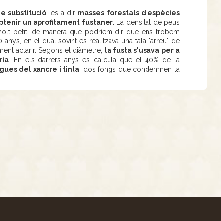
e substitució
, és a dir
masses forestals d'espècies
btenir un aprofitament fustaner.
La densitat de peus
 molt petit, de manera que podríem dir que ens trobem
 anys, en el qual sovint es realitzava una tala "arreu" de
ent aclarir. Segons el diàmetre,
la fusta s'usava per a
ria
. En els darrers anys es calcula que el 40% de la
gues del xancre i tinta
, dos fongs que condemnen la