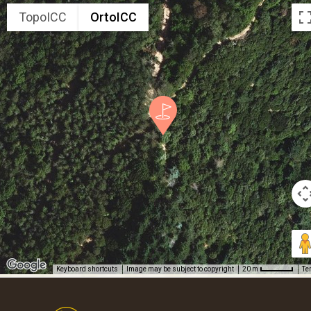
TopoICC
OrtoICC
Keyboard shortcuts
Image may be subject to copyright
Te
20 m
Footer