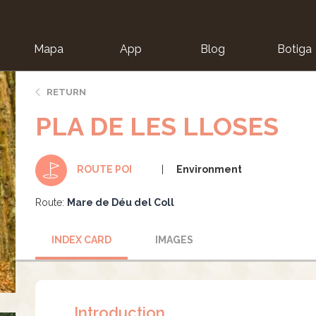
Mapa
App
Blog
Botiga
ion
RETURN
PLA DE LES LLOSES
Environment
ROUTE POI
Route:
Mare de Déu del Coll
INDEX CARD
IMAGES
Introduction