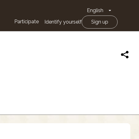
English
Toggle Drop
Participate
Identify yourself
Sign up