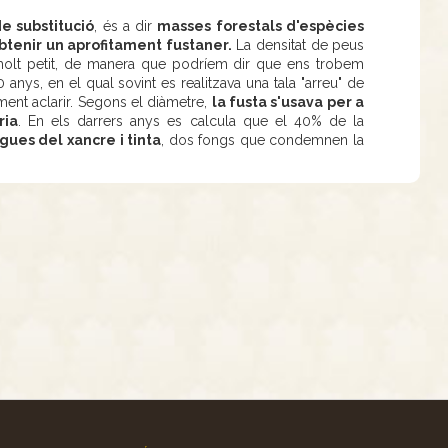
e substitució
, és a dir
masses forestals d'espècies
btenir un aprofitament fustaner.
La densitat de peus
 molt petit, de manera que podríem dir que ens trobem
 anys, en el qual sovint es realitzava una tala "arreu" de
ent aclarir. Segons el diàmetre,
la fusta s'usava per a
ria
. En els darrers anys es calcula que el 40% de la
gues del xancre i tinta
, dos fongs que condemnen la