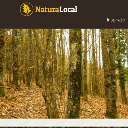
Pasar
al
contenido
Main
principal
Inspírate
navigat