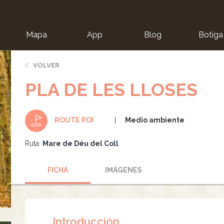
Mapa
App
Blog
Botiga
ion
VOLVER
PLA DE LES LLOSES
Medio ambiente
ROUTE POI
Ruta:
Mare de Déu del Coll
FICHA
IMÁGENES
Introducción