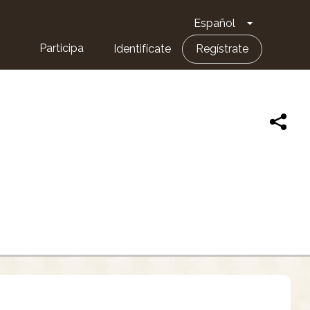
Español
Toggle Dro
Participa
Identifícate
Regístrate