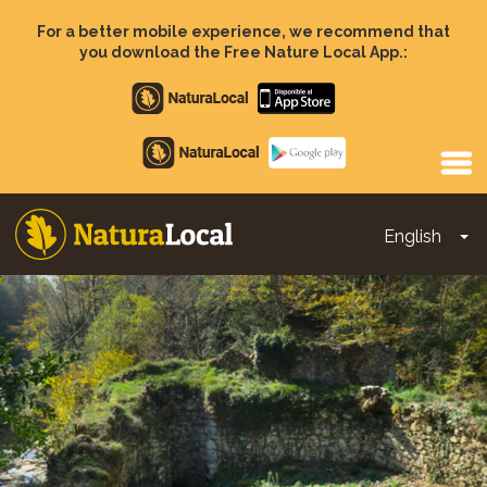
Skip
to
For a better mobile experience, we recommend that
main
you download the Free Nature Local App.:
content
Apple
store
Google
Play
English
To
Main
navigation