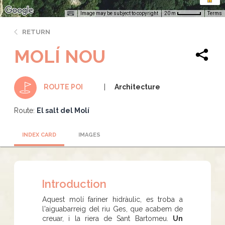
Image may be subject to copyright
Terms
20 m
RETURN
MOLÍ NOU
Architecture
ROUTE POI
Route:
El salt del Molí
INDEX CARD
IMAGES
Introduction
Aquest molí fariner hidràulic, es troba a
l'aiguabarreig del riu Ges, que acabem de
creuar, i la riera de Sant Bartomeu.
Un