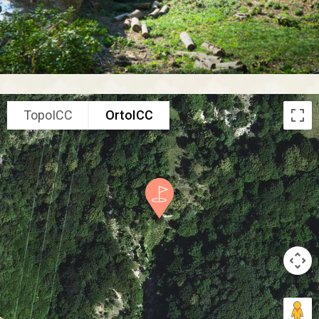
TopoICC
OrtoICC