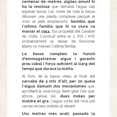
centenar de metres, aigües amunt hi
ha la resclosa
que derivava l'aigua cap
aquesta bassa. Les runes de sota la bassa
dibuixen una planta complexa perquè el
molí va patir ampliacions.
Sembla que
l'última família que hi va viure va
marxar el 1954.
Era propietat del Cavaller
de Vidrà. Construït entre el s. XVI i XVII,
probablement va deixar de funcionar
abans no marxes l'última família.
La bassa compleix la funció
d'emmagatzemar aigua i garantir
prou cabal i força suficient al llarg del
temps que durava la molta.
Al fons de la bassa veieu el forat del
carcabà de 5 mts d'alt, per on queia
l'aigua damunt dos mecanismes
que,
aprofitant la seva força, feien girar l'eix que,
alhora, girava les
dues moles per
moldre el gra
. L'aigua sortia del molí pel
carcau encara visibles al davant.
Uns metres més avall, passada la